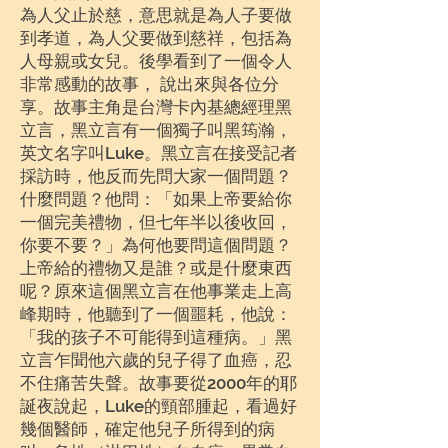
為人父止於慈，意思就是為人子要做
到孝道，為人父要做到慈祥，包括為
人母親或女兒。後學看到了一個令人
非常感動的故事， 說出來與各位分
享。故事主角是台灣卡內基總經理黑
立言，黑立言有一個獨子叫黑筠瀚，
英文名字叫Luke。黑立言在接受記者
採訪時，他反而先問大家一個問題？
什麼問題？他問：「如果上帝要給你
一個完美禮物，但七年半以後收回，
你要不要？」為何他要問這個問題？
上帝給的禮物又是誰？或是什麼東西
呢？原來這個黑立言在他事業走上高
峰期時，他聽到了一個噩耗，他說：
「我的孩子不可能得到這種病。」黑
立言乍聞他六歲的兒子得了血癌，忍
不住痛苦失聲。故事要從2000年的耶
誕夜說起，Luke的頸部腫起，看過好
幾個醫師，確定他兒子所得到的病