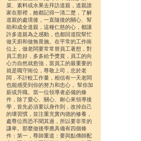
菜、素料或水果去拜訪道親，道親誰
家在那裡，她都記得一清二楚，了解
道親的處境後，一直隨後的關心、幫
助和成全道親，這種仁慈的心，都讓
許多道親為之感動，也都回道院幫忙
做天廚和做無畏施。在平常的工作崗
位上，做老闆要常常替員工著想，對
員工愈好，多多給予獎賞，員工的向
心力自然就愈強，當員工的最重要的
就是職守崗位，尊敬上司，忠於老
闆，不計較工作量，相信有一天老闆
也能感受到你的努力和忠心， 幫你加
薪或升職。當一位領導者必備的條
件，除了愛心、關心、耐心來領導後
學，首先必須要以身作則，改掉自己
的壞習慣，並注重充實內德的修養，
處尊位而恐不聞其過，所以要非常的
謙卑。那麼做後學應具備有四個條
件：第一，尊師重道：要與點傳師配