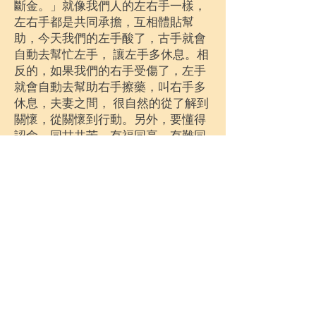
斷金。」就像我們人的左右手一樣，
左右手都是共同承擔，互相體貼幫
助，今天我們的左手酸了，古手就會
自動去幫忙左手， 讓左手多休息。相
反的，如果我們的右手受傷了，左手
就會自動去幫助右手擦藥，叫右手多
休息，夫妻之間， 很自然的從了解到
關懷，從關懷到行動。另外，要懂得
認命，同甘共苦，有福同享，有難同
當。
現在世風日下，唯有不離道，靠
「道」的觀念來維持家庭和諧，夫妻
恩愛，如能同心同德，那就更好了。
從戀愛到結婚，生兒育女，生活重擔
落下來，青春漸離漸遠，夫妻雙方的
缺點毛病，越來越顯露出來，真正的
考驗開始了，所以彼此一定要互信互
愛互讓，並互相尊重。再來就是要記
住：凡事忍耐又忍耐，包容再包容，