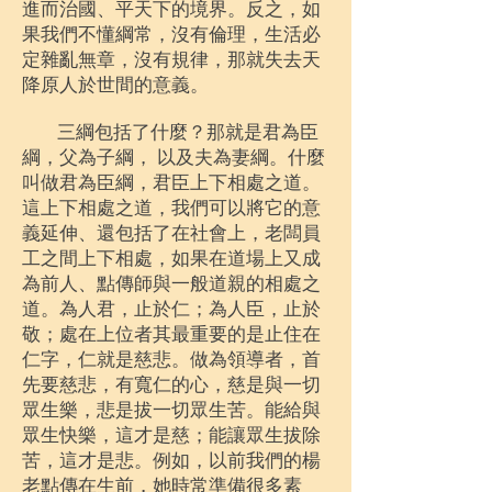
進而治國、平天下的境界。反之，如
果我們不懂綱常，沒有倫理，生活必
定雜亂無章，沒有規律，那就失去天
降原人於世間的意義。
三綱包括了什麼？那就是君為臣
綱，父為子綱， 以及夫為妻綱。什麼
叫做君為臣綱，君臣上下相處之道。
這上下相處之道，我們可以將它的意
義延伸、還包括了在社會上，老闆員
工之間上下相處，如果在道場上又成
為前人、點傳師與一般道親的相處之
道。為人君，止於仁；為人臣，止於
敬；處在上位者其最重要的是止住在
仁字，仁就是慈悲。做為領導者，首
先要慈悲，有寬仁的心，慈是與一切
眾生樂，悲是拔一切眾生苦。能給與
眾生快樂，這才是慈；能讓眾生拔除
苦，這才是悲。例如，以前我們的楊
老點傳在生前，她時常準備很多素