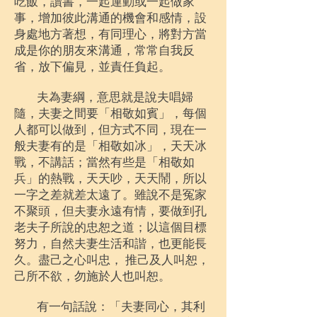
吃飯，讀書，一起運動或一起做家
事，增加彼此溝通的機會和感情，設
身處地方著想，有同理心，將對方當
成是你的朋友來溝通，常常自我反
省，放下偏見，並責任負起。
夫為妻綱，意思就是說夫唱婦
隨，夫妻之間要「相敬如賓」，每個
人都可以做到，但方式不同，現在一
般夫妻有的是「相敬如冰」，天天冰
戰，不講話；當然有些是「相敬如
兵」的熱戰，天天吵，天天鬧，所以
一字之差就差太遠了。雖說不是冤家
不聚頭，但夫妻永遠有情，要做到孔
老夫子所說的忠恕之道；以這個目標
努力，自然夫妻生活和諧，也更能長
久。盡己之心叫忠， 推己及人叫恕，
己所不欲，勿施於人也叫恕。
有一句話說：「夫妻同心，其利