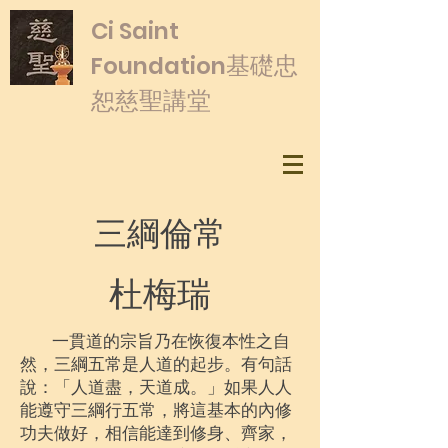
​Ci Saint
基礎忠
Foundation
恕慈聖講堂
三綱倫常
杜梅瑞
一貫道的宗旨乃在恢復本性之自
然，三綱五常是人道的起步。有句話
說：「人道盡，天道成。」如果人人
能遵守三綱行五常，將這基本的內修
功夫做好，相信能達到修身、齊家，