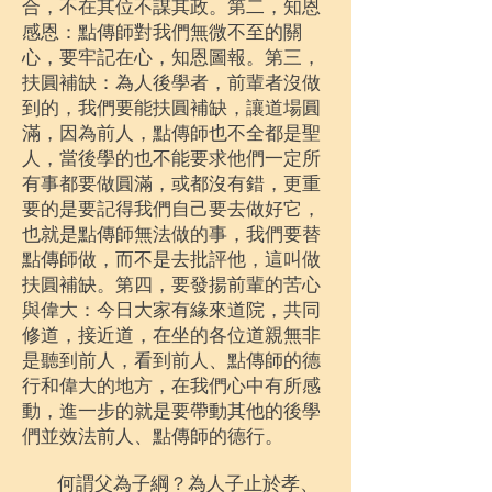
合，不在其位不謀其政。第二，知恩
感恩：點傳師對我們無微不至的關
心，要牢記在心，知恩圖報。第三，
扶圓補缺：為人後學者，前輩者沒做
到的，我們要能扶圓補缺，讓道場圓
滿，因為前人，點傳師也不全都是聖
人，當後學的也不能要求他們一定所
有事都要做圓滿，或都沒有錯，更重
要的是要記得我們自己要去做好它，
也就是點傳師無法做的事，我們要替
點傳師做，而不是去批評他，這叫做
扶圓補缺。第四，要發揚前輩的苦心
與偉大：今日大家有緣來道院，共同
修道，接近道，在坐的各位道親無非
是聽到前人，看到前人、點傳師的德
行和偉大的地方，在我們心中有所感
動，進一步的就是要帶動其他的後學
們並效法前人、點傳師的德行。
何謂父為子綱？為人子止於孝、