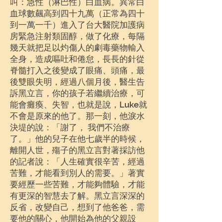
叫：急性（淋巴性）白血病。異常白
血球數飆高到四十九萬（正常為四十
到一萬一千）進入了台大醫院加護病
房緊急注射類固醇，做了化療，每隔
幾天就把足以灼傷人的劇毒藥物輸入
全身，造成嘔吐和倦怠，長長的針從
脊髓打入之後變成了眼痛、頭痛，最
後雙眼失明，經過八個月後，醫生告
訴黑立言，你的孩子若繼續治療，可
能會癱瘓、失智，也就是說，Luke就
不會是原來的他了。那一刻，他淚水
決堤的說：「謝了， 我們不治療
了。」他的兒子在他七歲半的時候，
離開人世，殤子的黑立言對著採訪他
的記者說：「人生確實很辛苦，經過
苦難，才能看到別人的需要。」著實
要經歷一些苦難，才能夠體驗，才能
有更深的智慧去了解。黑立言深深的
反省，改變自己，想到了他爸爸，需
要他的關心，他開始為他的父親設