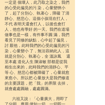
一定是 個壞人，此乃取之染之，我們
的心受此偏見的污 染，心量變狹小
了，起了分別心、執著心，障礙 了清
靜心、慈悲心。這個小孩現在打人，
不代 表明天還會打人，以後也會打
人，他也有學好 的一天。我們在道場
做事也是一樣，有件事不圓 滿，我們
看見了同修的缺點，心中起了偏見，
討 厭他，此時我們的心受此偏見的污
染，心量變小 了，無法容納此人，這
就是分別心、執著心，全 溫詠鳳 還
至本處 道化人生 陳淑敏 部都是從我
相生出來的，此時我們的清靜心、平
等 心、慈悲心都被障礙了，心量就愈
來愈小。所以把 心量放大是我們修道
的主要課題，把「我」的界限 去掉，
就會處處圓融，處處圓滿。
六祖又說：「心量廣大，用即了
了分明，應用 便知一切。一切即一，