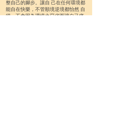
整自己的腳步。讓自 己在任何環境都
能自在快樂，不管順境逆境都怡然 自
得，不會因為環境之惡劣而讓自己痛
苦不自在。 凡人喜歡擁有很多東西，
拼命賺錢買很多財產，以 為這樣是快
樂，其實那都是掛礙。把內心的掛礙
都 去除，則沒有任何環境可以障礙我
們。把心回歸到 本性，才發現自性本
自具足。自性中什麼都有了， 不需要
外在的五欲六塵、名利權勢來裝飾我
們，這 才是真正的智慧、真正的快
樂、真正的自在、真正 的解脫，這叫
做「般若智」。六祖說：「一切般若
智，皆從自性而生，不從外入，莫錯
用意，名為真 性自用，一真一切
真。」
「一真一切真」是告訴我們，只
要找到這個真 實的本性，則一切都變
成真的。如果沒有找到這 點真實，就