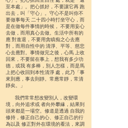
心」。把心抓回至自性 處，就是「還
至本處」。把心抓好，不要讓它再 跑
出去，叫「守心」。守心不是叫你不
要做事每天 二十四小時打坐守心，而
是在做每件事情的時候， 不要用妄心
去做，而用真心去做。生活中所有的
應 對進退，不要用貪瞋痴之心去應
對，而用自性中的 清淨、平等、慈悲
心去應對。事情做完之後，心馬 上收
回來，不要留在事上，想我有多少功
德，或我 有多棒，別人怎樣，而是馬
上把心收回到本性清淨 處，此乃「事
來則應，事去則靜。常應常靜，常清
靜矣。」
我們常常想改變別人，改變環
境，向外追求或 者向外攀緣，結果到
頭來都是一場空。修道是透過 自我的
修持，修正自己的心、修正自己的行
為以及 修正對外在環境的看法，來調