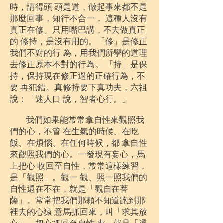
時，講得頭 頭是道，做起事來都不是
那麼回事，知行不合一， 這種人沒有
真正在修。只用嘴巴講，不去做真正
的 修持，是沒有用的。「修」是修正
我們不對的行 為，用我們所學的道理
去修正原本不對的行為。 「持」是保
持，保持現在修正過的正確行為，不
要 再犯錯。真修持要下真功夫，六祖
說：「迷人口 說，智者心行。」
我們如果能常常拿自性來觀照我
們的心，不管 在生氣的時候、在吃
飯、在煩惱、在任何時候，都 拿自性
來觀照我們的心。一發現有妄心，馬
上把心 收回至自性，常常這樣練習，
是「觀照」。觀一 觀、照一照我們的
自性還在不在，就是「觀自在菩
薩」。常常把我們那顆不知道跑到那
裡去的心猿 意馬抓回來，叫「求其放