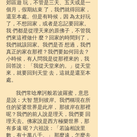
郊區遊 玩，不管是三天、五天或是一
個月，假期結束 了，我們就得回家，
還至本處。但是有時候，因 為太好玩
了，不想回家，或者是忘記要回家。
我 們都是從理天來的原佛子，不管我
們來這裡做什 麼？回家的時間到了，
我們就該回家。我們是否 想過，我們
真正的家在那裡？我們要如何回去？
小時候，有人問我是從那裡來的，我
回答說： 「我從天堂來的。」從天堂
來，就要回到天堂 去，這就是還至本
處。
我們常唸摩訶般若波羅蜜，意思
是說︰大智 慧到彼岸。我們稱現在所
住的娑婆世界是此岸， 那彼岸在那裡
呢？我們的前人說是理天，我們要 回
理天去。佛家說是西方極樂世界，那
有多遠 呢？六祖說：「若論相說里
數，有十萬八千。」 那麼遠，怎麼去