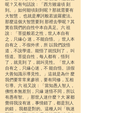
呢？又有句話說﹕「西方雖遠頃 刻
到。」如何能頃刻到呢？那就需要有
大智慧， 也就是摩訶般若波羅蜜法。
那麼這個大智慧要到 那裡去學呢？其
實在我們的自性中本自具足。六 祖
說﹕「菩提般若之性，世人本自有
之，只緣心 迷，不能自悟。」世人本
自有之，不假外求，所 以我們說悟
道，不說學道。能悟了就找到了， 叫
悟道。菩提自性，每人都有，悟到
了，就見到 了，就叫見性。「世人本
自有之，只緣心迷，不 能自悟。須假
大善知識示導見性。」這就是為什 麼
我們要常常來參班，要有同修，互相
引導。六 祖又說：「當知愚人智人，
佛性本無差別，只緣 迷悟不同，所以
有愚有智。」那世人迷什麼？大 家都
覺得我沒有迷，事情錯了，都是別人
的錯， 我都是對的。這種人叫「執迷