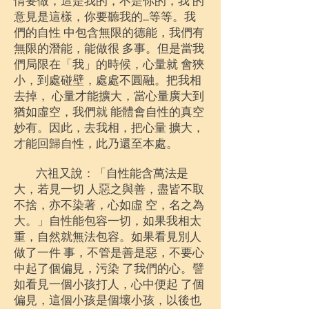
情要做，這是我的，不是你的，我 的
意見是這樣，你要聽我的…等等。我
們的自性 中包含無限的德能，我們有
無限的潛能，能做很 多事。但是當我
們局限在「我」的時候，心量就 會狹
小，到處碰壁，處處不圓融。把我相
去掉， 心量才能擴大，當心量廣大到
猶如虛空，我們就 能體會自性的真空
妙有。因此，去我相，把心量 擴大，
才能回歸自性，此乃還至本處。
六祖又說：「自性能含萬法是
大，若見一切 人惡之與善，盡皆不取
不捨，亦不染著，心如虛 空，名之為
大。」自性能包容一切，如果我相太
重，自然就無法包容。如果看見別人
做了一件 事，不管是善是惡，不要心
中起了個偏見，污染 了我們的心。譬
如看見一個小孩打人，心中便起 了個
偏見，這個小孩是個壞小孩，以後也