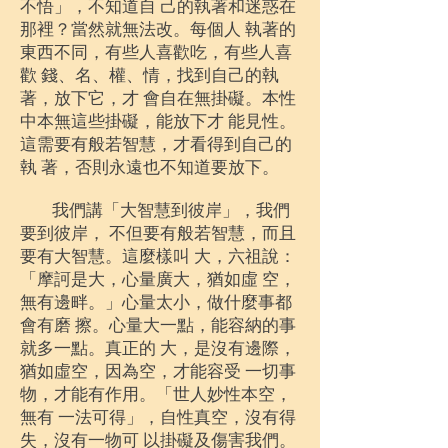
不悟」，不知道自 己的執著和迷惑在
那裡？當然就無法改。每個人 執著的
東西不同，有些人喜歡吃，有些人喜
歡 錢、名、權、情，找到自己的執
著，放下它，才 會自在無掛礙。本性
中本無這些掛礙，能放下才 能見性。
這需要有般若智慧，才看得到自己的
執 著，否則永遠也不知道要放下。
我們講「大智慧到彼岸」，我們
要到彼岸， 不但要有般若智慧，而且
要有大智慧。這麼樣叫 大，六祖說：
「摩訶是大，心量廣大，猶如虛 空，
無有邊畔。」心量太小，做什麼事都
會有磨 擦。心量大一點，能容納的事
就多一點。真正的 大，是沒有邊際，
猶如虛空，因為空，才能容受 一切事
物，才能有作用。「世人妙性本空，
無有 一法可得」，自性真空，沒有得
失，沒有一物可 以掛礙及傷害我們。