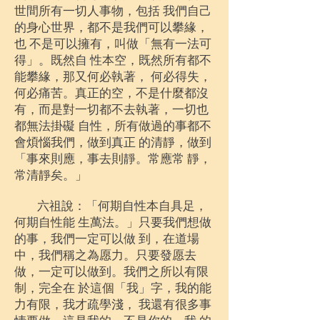
世間所有一切人事物，包括 我們自己
的身心世界，都不是我們可以攀緣，
也 不是可以擁有，叫做「無有一法可
得」。既然自 性本空，既然所有都不
能攀緣，那又何必執著， 何必得失，
何必痛苦。真正的空，不是什麼都沒
有，而是對一切都不去執著，一切也
都無法掛礙 自性，所有做過的事都不
會煩惱我們，做到真正 的清靜，做到
「事來則應，事去則靜。常應常 靜，
常清靜矣。」
六祖說：「何期自性本自具足，
何期自性能 生萬法。」只要我們想做
的事，我們一定可以做 到，在道場
中，我們稱之為愿力。只要發愿去
做，一定可以做到。我們之所以有限
制，完全在 於這個「我」字，我的能
力有限，我才疏學淺， 我還有很多事