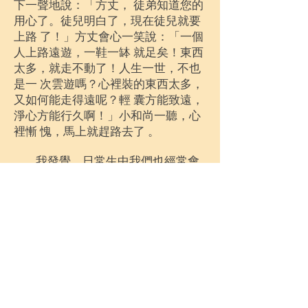
下一聲地說：「方丈， 徒弟知道您的
用心了。徒兒明白了，現在徒兒就要
上路 了！」方丈會心一笑說：「一個
人上路遠遊，一鞋一缽 就足矣！東西
太多，就走不動了！人生一世，不也
是一 次雲遊嗎？心裡裝的東西太多，
又如何能走得遠呢？輕 囊方能致遠，
淨心方能行久啊！」小和尚一聽，心
裡慚 愧，馬上就趕路去了 。
我發覺，日常生中我們也經常會
有這樣的思維， 想得太多，準備太
多，憶測太多……。可是，實際上真 正
需要、用到的卻不多，無端讓「心」
變得複雜又沉 重。很多事，不能老是
想著、放著、猶豫著……想等到 有多餘
的時間才去做，經常這樣，會讓你的
心事越積越 多。想做就去做，不要輕
忽，不要懶惰，尤其是「孝 順」是永
遠不能等的。「失去才知道珍惜，往