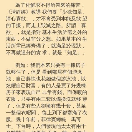
為了化解求不得所帶來的痛苦，
《清靜經》教導 我們要「少欲知足、
清心寡欲」，才不會受到本能及欲 望
的干擾，而走上毁滅之路。所謂「寡
欲」，就是指對 基本生活所需之外的
東西，不做非分之想。如果基本的 生
活所需已經齊備了，就滿足於現狀，
不再做過分的貪 求，就是「知足」。
例如：我們本來只要有一棟房子
就够住了，但是 看到鄰居有個游泳
池，自己趕快也花錢做個游泳池，以
炫耀自己財富，有的人是買了好幾棟
房子來表現自己 非常有錢。而保暖的
衣服，只要有兩三套以備換洗就够 穿
了，但是有些人卻擁有幾十套，甚至
一整個衣帽間， 從上到下都塞滿了衣
服。幾十年前，菲律賓總統「馬可
士」下台時，人們發現他太太有兩千