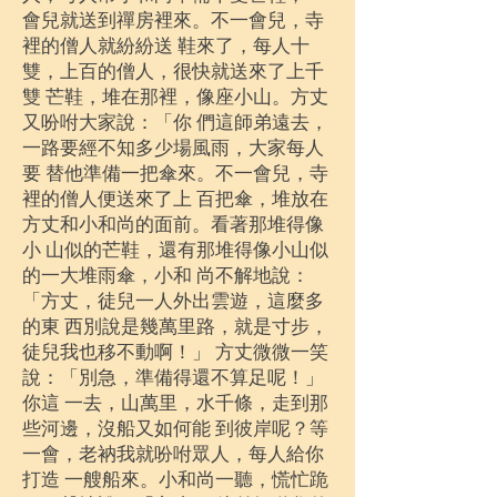
會兒就送到禪房裡來。不一會兒，寺
裡的僧人就紛紛送 鞋來了，每人十
雙，上百的僧人，很快就送來了上千
雙 芒鞋，堆在那裡，像座小山。方丈
又吩咐大家說：「你 們這師弟遠去，
一路要經不知多少場風雨，大家每人
要 替他準備一把傘來。不一會兒，寺
裡的僧人便送來了上 百把傘，堆放在
方丈和小和尚的面前。看著那堆得像
小 山似的芒鞋，還有那堆得像小山似
的一大堆雨傘，小和 尚不解地說：
「方丈，徒兒一人外出雲遊，這麼多
的東 西別說是幾萬里路，就是寸步，
徒兒我也移不動啊！」 方丈微微一笑
說：「別急，準備得還不算足呢！」
你這 一去，山萬里，水千條，走到那
些河邊，沒船又如何能 到彼岸呢？等
一會，老衲我就吩咐眾人，每人給你
打造 一艘船來。小和尚一聽，慌忙跪