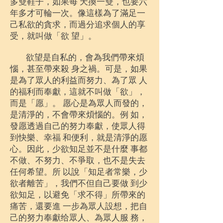
多雙鞋子，如果每 天換一雙，也要六
年多才可輪一次。像這樣為了滿足一
己私欲的貪求，而過分追求個人的享
受，就叫做「欲 望」。
欲望是自私的，會為我們帶來煩
惱，甚至帶來殺 身之禍。可是，如果
是為了眾人的利益而努力、為了眾 人
的福利而奉獻，這就不叫做「欲」，
而是「愿」。 愿心是為眾人而發的，
是清淨的，不會帶來煩惱的。例 如，
發愿透過自己的努力奉獻，使眾人得
到快樂、幸福 和便利，就是清淨的愿
心。因此，少欲知足並不是什麼 事都
不做、不努力、不爭取，也不是失去
任何希望。所 以說「知足者常樂，少
欲者離苦」，我們不但自己要做 到少
欲知足，以避免「求不得」所帶來的
痛苦，還要進 一步為眾人設想，把自
己的努力奉獻给眾人、為眾人服 務，