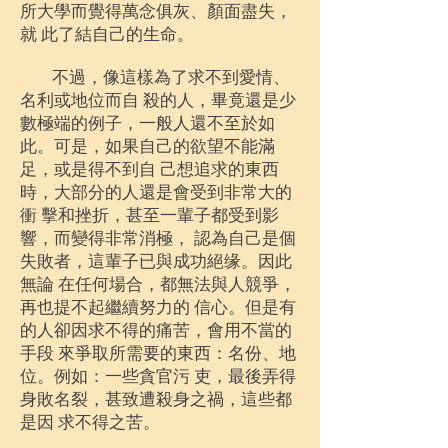
所大學而覺得萬念俱灰、顏面盡失，
就 此了結自己的生命。
不過，像這樣為了求不到愛情、
名利或地位而自 殺的人，畢竟還是少
數極端的例子，一般人還不至於如
此。可是，如果自己的欲望不能滿
足，或是得不到自 己想追求的東西
時，大部分的人還是會受到非常大的
衝 擊和挫折，甚至一輩子都受到影
響，而變得非常消極， 認為自己是個
失敗者，這輩子已與成功絕缘。因此
無論 在任何場合，都無法與人競爭，
再也提不起繼續努力的 信心。但是有
的人卻因求不得的痛苦，會用不當的
手段 來爭取所需要的東西：名份、地
位。例如：一些貪官污 吏，最後弄得
身敗名裂，甚致遭殺身之禍，這些都
是因 求不得之苦。