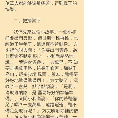
使眾人都能够遠離痛苦，得到真正的
快樂。
二、把握當下
我們先來說個小故事。一個小和
尚要出門雲遊， 但日期一推再推，已
經過了半年了，還遲遲不肯動身。 方
丈把他叫去問：「你要出門雲遊，為
什麼還不動身 呢？」小和尚憂愁地
說：「我這次雲遊，一去萬里，不 知
要走幾萬里路，跨幾千條河，翻幾千
座山，經多少場 風雨，所以，我需要
好好地準備準備啊！」方丈聽了， 沉
吟了一會兒，點了點頭說：「是啊，
這麼遠的路，是 需要好好的準備準
備。」又問小和尚說：「你的芒鞋備
足了嗎？一去萬里，遠路迢迢，鞋不
備足怎麼行呢？」 方丈吩咐寺裡的僧
人，每人幫小和尚準備十雙芒鞋，一