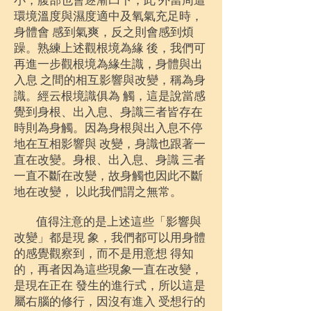
小，腹部也會逐漸凹下，此 外當周遭
環境溫度與濕度適中及氧氣充足時，
身體會 感到氣爽，反之則會感到煩
躁。熟練上述觀根境為緣 後，我們可
再進一步觀根境為緣生識，身體與出
入息 之間的相互影響與改變，稱為身
識。經云根境識俱為 觸，這是說當感
覺到身根、出入息、身識三者皆存在
時則為身觸。因為身根與出入息不停
地在互相影響與 改變，身識也跟著一
直在改變。身根、出入息、身識 三者
一直不斷在改變，故身觸也因此不斷
地在改變， 以此我們謂之無常。
值得注意的是上述這些「影響與
改變」都是現 象，我們都可以用身體
的感覺觀察到，而不是用意想 得知
的，再者因為這些現象一直在改變，
是現在正在 發生的進行式，所以這是
屬右腦的修行，因沒有進入 受想行的