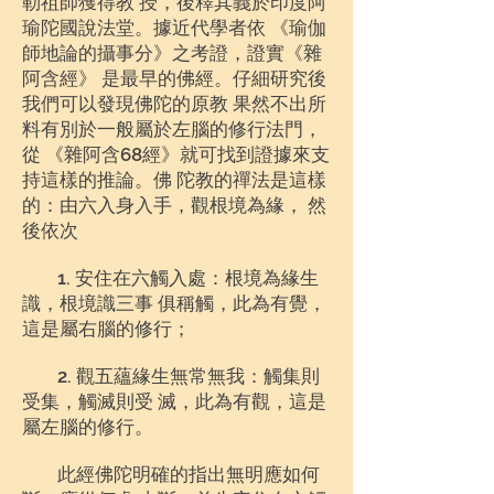
勒祖師獲得教 授，後釋其義於印度阿
瑜陀國說法堂。據近代學者依 《瑜伽
師地論的攝事分》之考證，證實《雜
阿含經》 是最早的佛經。仔細研究後
我們可以發現佛陀的原教 果然不出所
料有別於一般屬於左腦的修行法門，
從 《雜阿含68經》就可找到證據來支
持這樣的推論。佛 陀教的禪法是這樣
的：由六入身入手，觀根境為緣， 然
後依次
1. 安住在六觸入處：根境為緣生
識，根境識三事 俱稱觸，此為有覺，
這是屬右腦的修行；
2. 觀五蘊緣生無常無我：觸集則
受集，觸滅則受 滅，此為有觀，這是
屬左腦的修行。
此經佛陀明確的指出無明應如何