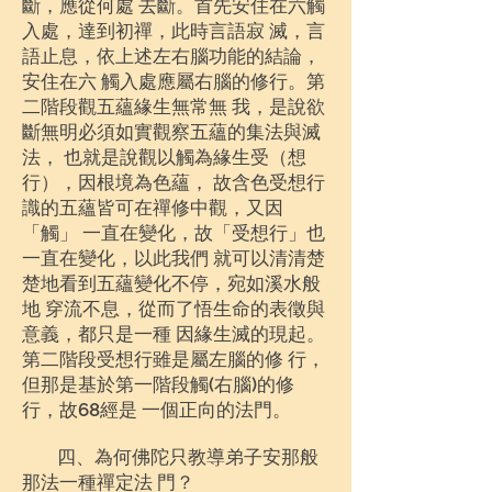
斷，應從何處 去斷。首先安住在六觸
入處，達到初禪，此時言語寂 滅，言
語止息，依上述左右腦功能的結論，
安住在六 觸入處應屬右腦的修行。第
二階段觀五蘊緣生無常無 我，是說欲
斷無明必須如實觀察五蘊的集法與滅
法， 也就是說觀以觸為緣生受（想
行），因根境為色蘊， 故含色受想行
識的五蘊皆可在禪修中觀，又因
「觸」 一直在變化，故「受想行」也
一直在變化，以此我們 就可以清清楚
楚地看到五蘊變化不停，宛如溪水般
地 穿流不息，從而了悟生命的表徵與
意義，都只是一種 因緣生滅的現起。
第二階段受想行雖是屬左腦的修 行，
但那是基於第一階段觸(右腦)的修
行，故68經是 一個正向的法門。
四、為何佛陀只教導弟子安那般
那法一種禪定法 門？